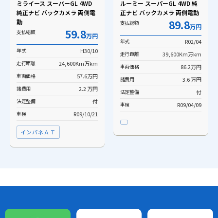
ミライース スーパーGL 4WD
ルーミー スーパーGL 4WD 純
純正ナビ バックカメラ 両側電
正ナビ バックカメラ 両側電動
動
89.8
支払総額
万円
59.8
支払総額
万円
年式
R02/04
年式
H30/10
走行距離
39,600Km万km
走行距離
24,600Km万km
車両価格
86.2万円
車両価格
57.6万円
諸費用
3.6 万円
諸費用
2.2 万円
法定整備
付
法定整備
付
車検
R09/04/09
車検
R09/10/21
インパネＡＴ