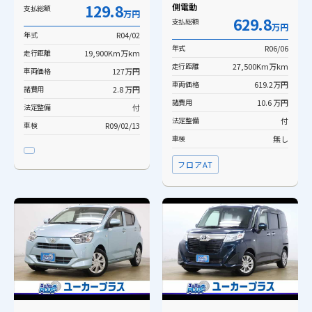
129.8
側電動
支払総額
万円
629.8
支払総額
万円
年式
R04/02
年式
R06/06
走行距離
19,900Km万km
走行距離
27,500Km万km
車両価格
127万円
車両価格
619.2万円
諸費用
2.8 万円
諸費用
10.6 万円
法定整備
付
法定整備
付
車検
R09/02/13
車検
無し
フロアAT