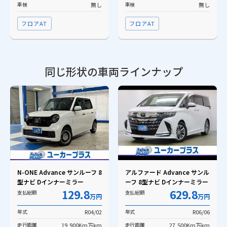
車検
無し
車検
無し
フロアAT
フロアAT
同じ形状の車両ラインナップ
N-ONE Advance サンルーフ 8
アルファード Advance サンル
型ナビ Dインナーミラー
ーフ 8型ナビ Dインナーミラー
129.8
629.8
支払総額
支払総額
万円
万円
年式
R04/02
年式
R06/06
走行距離
19,900Km万km
走行距離
27,500Km万km