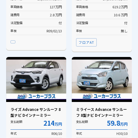
車両価格
127万円
車両価格
619.2万円
諸費用
2.8 万円
諸費用
10.6 万円
法定整備
付
法定整備
付
車検
R09/02/13
車検
無し
フロアAT
ライズ Advance サンルーフ 8
ミライース Advance サンルー
型ナビ Dインナーミラー
フ 8型ナビ Dインナーミラー
214
59.8
支払総額
支払総額
万円
万円
年式
R06/10
年式
H30/10