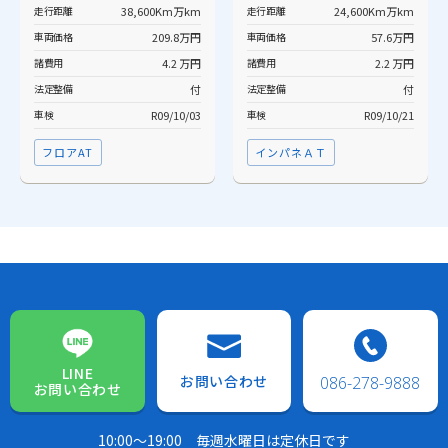
走行距離
38,600Km万km
走行距離
24,600Km万km
車両価格
209.8万円
車両価格
57.6万円
諸費用
4.2 万円
諸費用
2.2 万円
法定整備
付
法定整備
付
車検
R09/10/03
車検
R09/10/21
フロアAT
インパネＡＴ
LINE
お問い合わせ
086-278-9888
お問い合わせ
10:00～19:00
毎週水曜日は定休日です