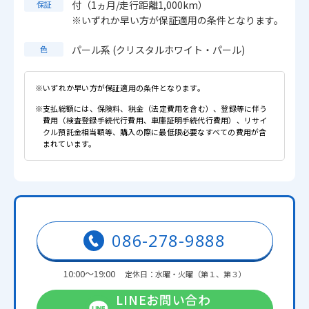
付（1ヵ月/走行距離1,000km）
保証
※いずれか早い方が保証適用の条件となります。
パール系 (クリスタルホワイト・パール)
色
※いずれか早い方が保証適用の条件となります。
※支払総額には、保険料、税金（法定費用を含む）、登録等に伴う
費用（検査登録手続代行費用、車庫証明手続代行費用）、リサイ
クル預託金相当額等、購入の際に最低限必要なすべての費用が含
まれています。
086-278-9888
10:00～19:00
定休日：水曜・火曜（第１、第３）
LINEお問い合わ