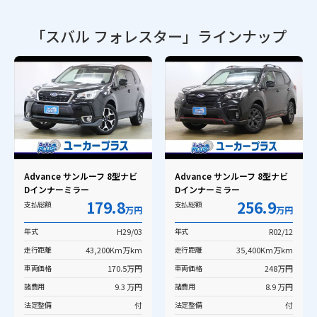
「スバル フォレスター」
ラインナップ
Advance サンルーフ 8型ナビ
Advance サンルーフ 8型ナビ
Dインナーミラー
Dインナーミラー
179.8
256.9
支払総額
支払総額
万円
万円
年式
H29/03
年式
R02/12
走行距離
43,200Km万km
走行距離
35,400Km万km
車両価格
170.5万円
車両価格
248万円
諸費用
9.3 万円
諸費用
8.9 万円
法定整備
付
法定整備
付