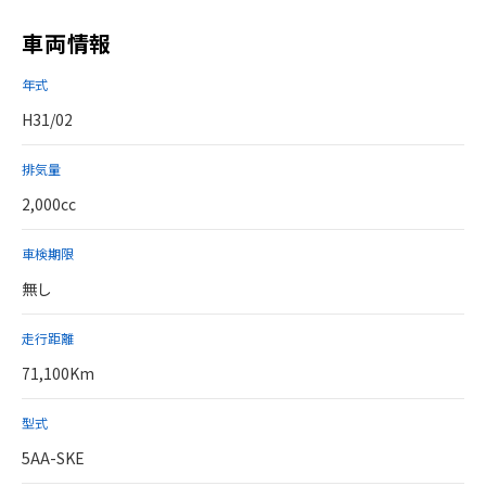
車両情報
年式
H31/02
排気量
2,000cc
車検期限
無し
走行距離
71,100Km
型式
5AA-SKE