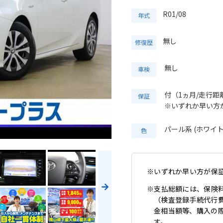
R01/08
年式
無し
修復歴
無し
車検
付（1ヵ月/走行距離
保証
※いずれか早い方
パール系 (ホワイ
色
※いずれか早い方が保
※支払総額には、保険
（検査登録手続代行
金相当額等、購入の
す。