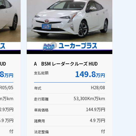
UD
A BSM レーダークルーズ HUD
.8
149.8
支払総額
万円
万円
R05/05
H28/08
年式
Km万km
53,300Km万km
走行距離
2.9万円
144.9万円
車両価格
6.9 万円
4.9 万円
諸費用
付
付
法定整備