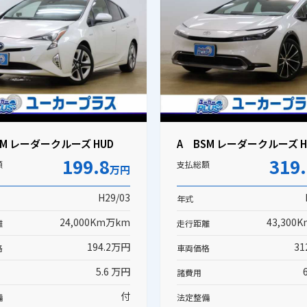
SM レーダークルーズ HUD
A BSM レーダークルーズ H
199.8
319
額
支払総額
万円
H29/03
年式
24,000Km万km
43,300
離
走行距離
194.2万円
31
格
車両価格
5.6 万円
諸費用
付
備
法定整備