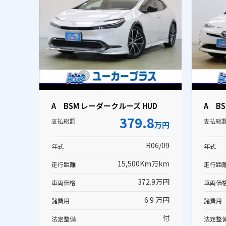
A BSM レーダークルーズ HUD
A B
379.8
支払総額
支払総
万円
R06/09
年式
年式
15,500Km万km
走行距離
走行距
372.9万円
車両価格
車両価
6.9 万円
諸費用
諸費用
付
法定整備
法定整