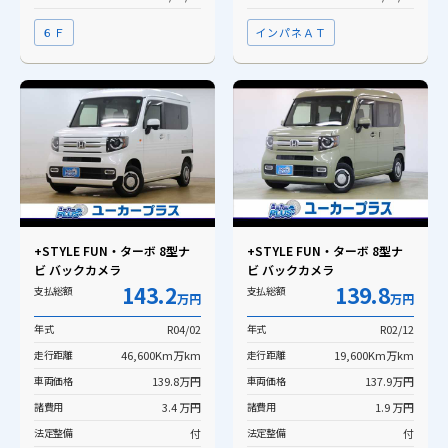
６Ｆ
インパネＡＴ
+STYLE FUN・ターボ 8型ナ
+STYLE FUN・ターボ 8型ナ
ビ バックカメラ
ビ バックカメラ
143.2
139.8
支払総額
支払総額
万円
万円
年式
R04/02
年式
R02/12
走行距離
46,600Km万km
走行距離
19,600Km万km
車両価格
139.8万円
車両価格
137.9万円
諸費用
3.4 万円
諸費用
1.9 万円
法定整備
付
法定整備
付