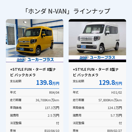
「ホンダ N-VAN」
ラインナップ
+STYLE FUN・ターボ 8型ナ
+STYLE FUN・ターボ 8型ナ
ビ バックカメラ
ビ バックカメラ
139.8
129.8
支払総額
支払総額
万円
万円
年式
R04/04
年式
H31/02
走行距離
36,700Km万km
走行距離
57,800Km万km
車両価格
137.3万円
車両価格
124.1万円
諸費用
2.5 万円
諸費用
5.7 万円
法定整備
付
法定整備
付
車検
R10/04/10
車検
R09/02/27