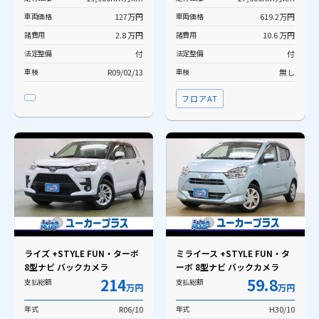
車両価格
127万円
車両価格
619.2万円
諸費用
2.8 万円
諸費用
10.6 万円
法定整備
付
法定整備
付
車検
R09/02/13
車検
無し
フロアAT
ライズ +STYLE FUN・ターボ
ミライース +STYLE FUN・タ
8型ナビ バックカメラ
ーボ 8型ナビ バックカメラ
214
59.8
支払総額
支払総額
万円
万円
年式
R06/10
年式
H30/10