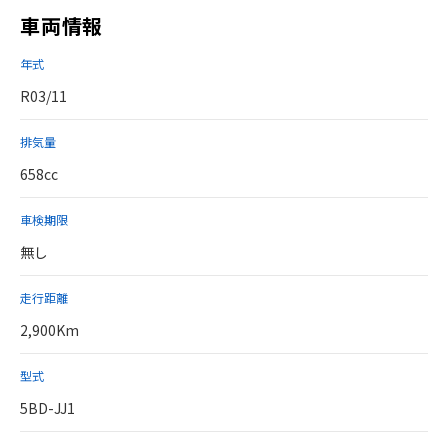
車両情報
年式
R03/11
排気量
658cc
車検期限
無し
走行距離
2,900Km
型式
5BD-JJ1