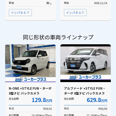
車検
無し
車検
R08/12/24
インパネＡＴ
インパネＡＴ
同じ形状の車両ラインナップ
N-ONE +STYLE FUN・ターボ
アルファード +STYLE FUN・
8型ナビ バックカメラ
ターボ 8型ナビ バックカメラ
129.8
629.8
支払総額
支払総額
万円
万円
年式
R04/02
年式
R06/06
走行距離
19,900Km万km
走行距離
27,500Km万km