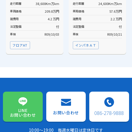
走行距離
38,600Km万km
走行距離
24,600Km万km
車両価格
209.8万円
車両価格
57.6万円
諸費用
4.2 万円
諸費用
2.2 万円
法定整備
付
法定整備
付
車検
R09/10/03
車検
R09/10/21
フロアAT
インパネＡＴ
LINE
お問い合わせ
086-278-9888
お問い合わせ
10:00～19:00
毎週水曜日は定休日です