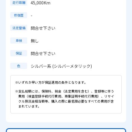
45,000Km
走行距離
-
修復歴
問合せ下さい
法定整備
無し
車検
問合せ下さい
保証
シルバー系 (シルバーメタリック)
色
※いずれか早い方が保証適用の条件となります。
※支払総額には、保険料、税金（法定費用を含む）、登録等に伴う
費用（検査登録手続代行費用、車庫証明手続代行費用）、リサイ
クル預託金相当額等、購入の際に最低限必要なすべての費用が含
まれています。