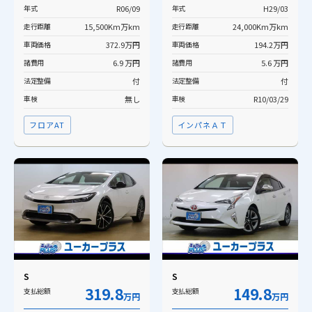
年式
R06/09
年式
H29/03
走行距離
15,500Km万km
走行距離
24,000Km万km
車両価格
372.9万円
車両価格
194.2万円
諸費用
6.9 万円
諸費用
5.6 万円
法定整備
付
法定整備
付
車検
無し
車検
R10/03/29
フロアAT
インパネＡＴ
S
S
319.8
149.8
支払総額
支払総額
万円
万円