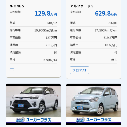
N-ONE S
アルファード S
129.8
629.8
支払総額
支払総額
万円
万円
年式
R04/02
年式
R06/06
走行距離
19,900Km万km
走行距離
27,500Km万km
車両価格
127万円
車両価格
619.2万円
諸費用
2.8 万円
諸費用
10.6 万円
法定整備
付
法定整備
付
車検
R09/02/13
車検
無し
フロアAT