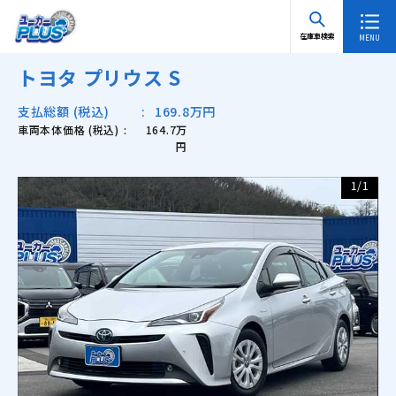
TOP
在庫車検索 一覧
トヨタ プリウス S
在庫車検索
トヨタ プリウス S
支払総額 (税込)
169.8万円
車両本体価格 (税込)
164.7万
円
1
/
1