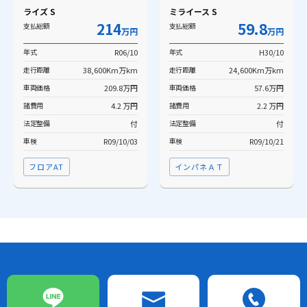
ライズ S
ミライース S
214
59.8
支払総額
支払総額
万円
万円
年式
R06/10
年式
H30/10
走行距離
38,600Km万km
走行距離
24,600Km万km
車両価格
209.8万円
車両価格
57.6万円
諸費用
4.2 万円
諸費用
2.2 万円
法定整備
付
法定整備
付
車検
R09/10/03
車検
R09/10/21
フロアAT
インパネＡＴ