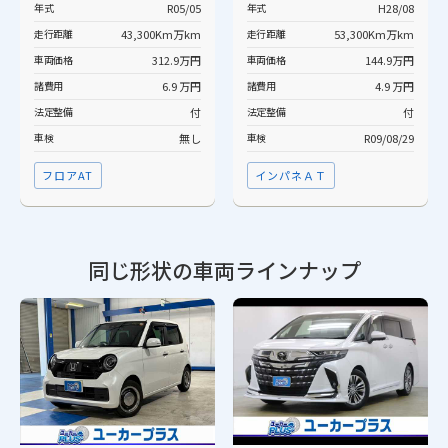
年式
R05/05
年式
H28/08
走行距離
43,300Km万km
走行距離
53,300Km万km
車両価格
312.9万円
車両価格
144.9万円
諸費用
6.9 万円
諸費用
4.9 万円
法定整備
付
法定整備
付
車検
無し
車検
R09/08/29
フロアAT
インパネＡＴ
同じ形状の車両ラインナップ