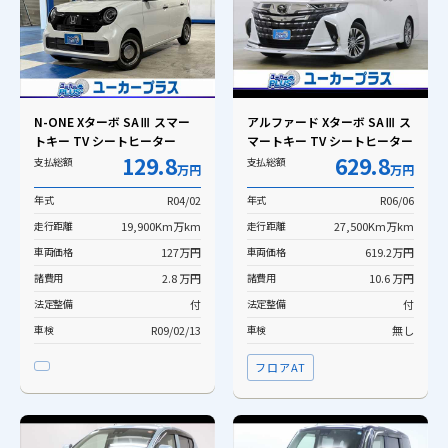
N-ONE Xターボ SAⅢ スマー
アルファード Xターボ SAⅢ ス
トキー TV シートヒーター
マートキー TV シートヒーター
129.8
629.8
支払総額
支払総額
万円
万円
年式
R04/02
年式
R06/06
走行距離
19,900Km万km
走行距離
27,500Km万km
車両価格
127万円
車両価格
619.2万円
諸費用
2.8 万円
諸費用
10.6 万円
法定整備
付
法定整備
付
車検
R09/02/13
車検
無し
フロアAT