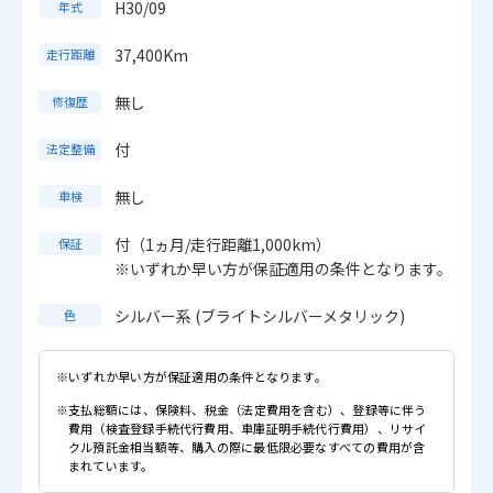
H30/09
年式
37,400Km
走行距離
無し
修復歴
付
法定整備
無し
車検
付（1ヵ月/走行距離1,000km）
保証
※いずれか早い方が保証適用の条件となります。
シルバー系 (ブライトシルバーメタリック)
色
※いずれか早い方が保証適用の条件となります。
※支払総額には、保険料、税金（法定費用を含む）、登録等に伴う
費用（検査登録手続代行費用、車庫証明手続代行費用）、リサイ
クル預託金相当額等、購入の際に最低限必要なすべての費用が含
まれています。