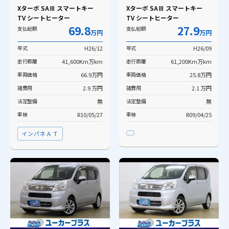
Xターボ SAⅢ スマートキー
Xターボ SAⅢ スマートキー
TV シートヒーター
TV シートヒーター
69.8
27.9
支払総額
支払総額
万円
万円
年式
H26/12
年式
H26/09
走行距離
41,600Km万km
走行距離
61,200Km万km
車両価格
66.9万円
車両価格
25.8万円
諸費用
2.9 万円
諸費用
2.1 万円
法定整備
無
法定整備
無
車検
R10/05/27
車検
R09/04/25
インパネＡＴ