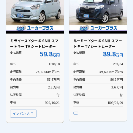
ミライース Xターボ SAⅢ スマ
ルーミー Xターボ SAⅢ スマー
ートキー TV シートヒーター
トキー TV シートヒーター
59.8
89.8
支払総額
支払総額
万円
万円
年式
H30/10
年式
R02/04
走行距離
24,600Km万km
走行距離
39,600Km万km
車両価格
57.6万円
車両価格
86.2万円
諸費用
2.2 万円
諸費用
3.6 万円
法定整備
付
法定整備
付
車検
R09/10/21
車検
R09/04/09
インパネＡＴ