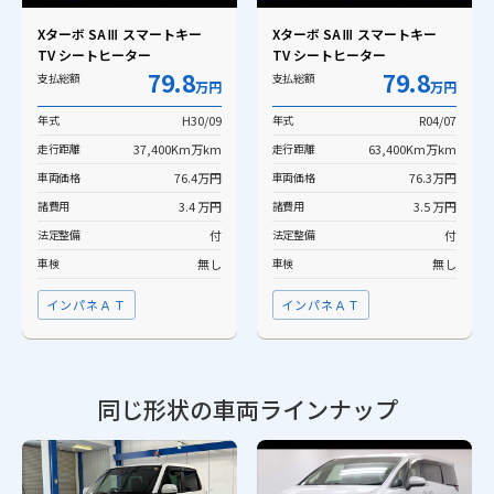
Xターボ SAⅢ スマートキー
Xターボ SAⅢ スマートキー
TV シートヒーター
TV シートヒーター
79.8
79.8
支払総額
支払総額
万円
万円
年式
H30/09
年式
R04/07
走行距離
37,400Km万km
走行距離
63,400Km万km
車両価格
76.4万円
車両価格
76.3万円
諸費用
3.4 万円
諸費用
3.5 万円
法定整備
付
法定整備
付
車検
無し
車検
無し
インパネＡＴ
インパネＡＴ
同じ形状の車両ラインナップ