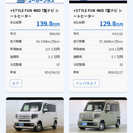
+STYLE FUN 4WD 7型ナビ シ
+STYLE FUN 4WD 7型ナビ シ
ートヒーター
ートヒーター
139.8
129.8
支払総額
支払総額
万円
万円
年式
R04/04
年式
H31/02
走行距離
36,700Km万km
走行距離
57,800Km万km
車両価格
137.3万円
車両価格
124.1万円
諸費用
2.5 万円
諸費用
5.7 万円
法定整備
付
法定整備
付
車検
R10/04/10
車検
R09/02/27
６Ｆ
インパネＡＴ