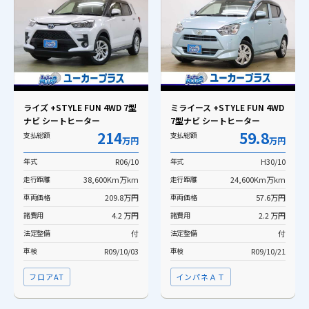
ライズ +STYLE FUN 4WD 7型
ミライース +STYLE FUN 4WD
ナビ シートヒーター
7型ナビ シートヒーター
214
59.8
支払総額
支払総額
万円
万円
年式
R06/10
年式
H30/10
走行距離
38,600Km万km
走行距離
24,600Km万km
車両価格
209.8万円
車両価格
57.6万円
諸費用
4.2 万円
諸費用
2.2 万円
法定整備
付
法定整備
付
車検
R09/10/03
車検
R09/10/21
フロアAT
インパネＡＴ