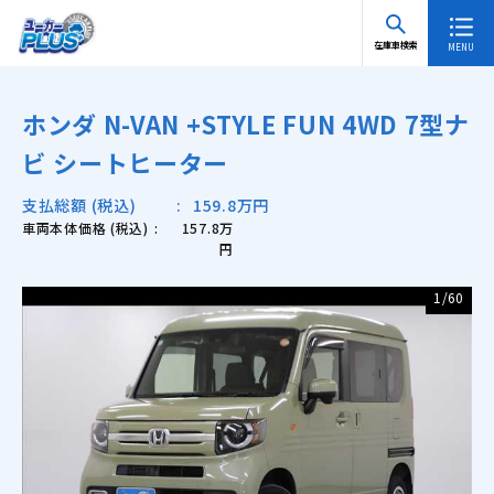
TOP
在庫車検索 一覧
ホンダ N-VAN +STYLE FUN 4WD 7型ナビ シート
在庫車検索
ヒーター
ホンダ N-VAN +STYLE FUN 4WD 7型ナ
ビ シートヒーター
支払総額 (税込)
159.8万円
車両本体価格 (税込)
157.8万
円
1
/
60