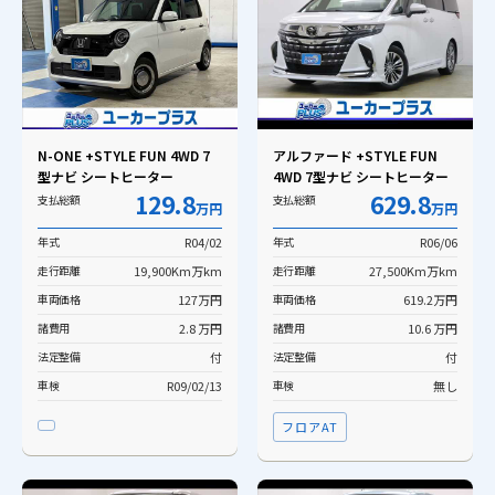
N-ONE +STYLE FUN 4WD 7
アルファード +STYLE FUN
型ナビ シートヒーター
4WD 7型ナビ シートヒーター
129.8
629.8
支払総額
支払総額
万円
万円
年式
R04/02
年式
R06/06
走行距離
19,900Km万km
走行距離
27,500Km万km
車両価格
127万円
車両価格
619.2万円
諸費用
2.8 万円
諸費用
10.6 万円
法定整備
付
法定整備
付
車検
R09/02/13
車検
無し
フロアAT