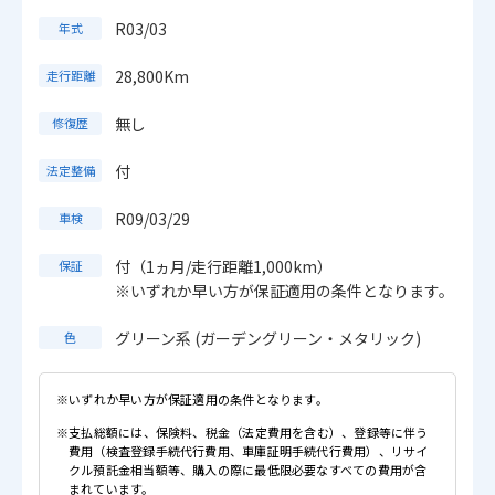
R03/03
年式
28,800Km
走行距離
無し
修復歴
付
法定整備
R09/03/29
車検
付（1ヵ月/走行距離1,000km）
保証
※いずれか早い方が保証適用の条件となります。
グリーン系 (ガーデングリーン・メタリック)
色
※いずれか早い方が保証適用の条件となります。
※支払総額には、保険料、税金（法定費用を含む）、登録等に伴う
費用（検査登録手続代行費用、車庫証明手続代行費用）、リサイ
クル預託金相当額等、購入の際に最低限必要なすべての費用が含
まれています。