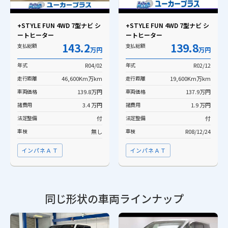
+STYLE FUN 4WD 7型ナビ シ
+STYLE FUN 4WD 7型ナビ シ
ートヒーター
ートヒーター
143.2
139.8
支払総額
支払総額
万円
万円
年式
R04/02
年式
R02/12
走行距離
46,600Km万km
走行距離
19,600Km万km
車両価格
139.8万円
車両価格
137.9万円
諸費用
3.4 万円
諸費用
1.9 万円
法定整備
付
法定整備
付
車検
無し
車検
R08/12/24
インパネＡＴ
インパネＡＴ
同じ形状の車両ラインナップ