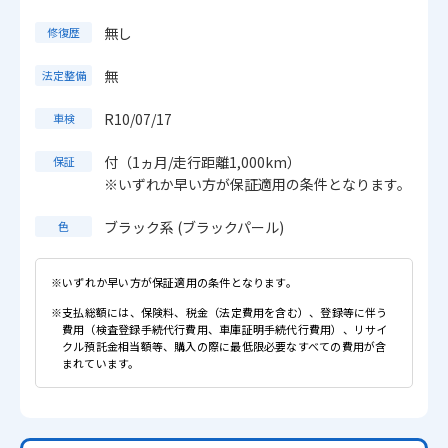
無し
修復歴
無
法定整備
R10/07/17
車検
付（1ヵ月/走行距離1,000km）
保証
※いずれか早い方が保証適用の条件となります。
ブラック系 (ブラックパール)
色
※いずれか早い方が保証適用の条件となります。
※支払総額には、保険料、税金（法定費用を含む）、登録等に伴う
費用（検査登録手続代行費用、車庫証明手続代行費用）、リサイ
クル預託金相当額等、購入の際に最低限必要なすべての費用が含
まれています。