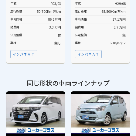
年式
R03/03
年式
H29/08
走行距離
50,700Km万km
走行距離
68,500Km万km
車両価格
86.5万円
車両価格
37.1万円
諸費用
3.3 万円
諸費用
2.7 万円
法定整備
付
法定整備
無
車検
無し
車検
R10/07/17
インパネＡＴ
インパネＡＴ
同じ形状の車両ラインナップ