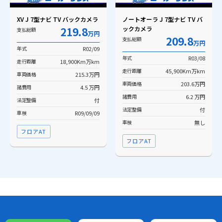
XV J 7型ナビ TV バックカメラ
ノートオーラ J 7型ナビ TV バ
219.8
ックカメラ
支払総額
万円
209.8
支払総額
万円
年式
R02/09
年式
R03/08
走行距離
18,900Km万km
走行距離
45,900Km万km
車両価格
215.3万円
車両価格
203.6万円
諸費用
4.5 万円
諸費用
6.2 万円
法定整備
付
法定整備
付
車検
R09/09/09
車検
無し
フロアAT
フロアAT