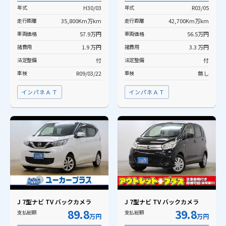
年式
H30/03
年式
R03/05
走行距離
35,800Km万km
走行距離
42,700Km万km
車両価格
57.9万円
車両価格
56.5万円
諸費用
1.9 万円
諸費用
3.3 万円
法定整備
付
法定整備
付
車検
R09/03/22
車検
無し
インパネＡＴ
インパネＡＴ
J 7型ナビ TV バックカメラ
J 7型ナビ TV バックカメラ
89.8
39.8
支払総額
支払総額
万円
万円