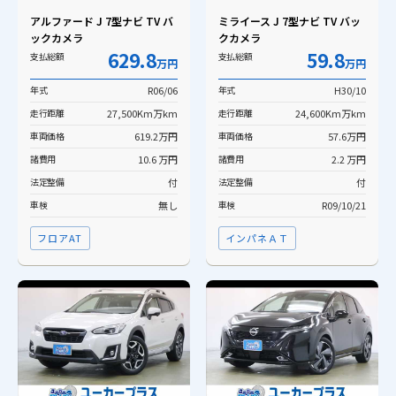
アルファード J 7型ナビ TV バ
ミライース J 7型ナビ TV バッ
ックカメラ
クカメラ
629.8
59.8
支払総額
支払総額
万円
万円
年式
R06/06
年式
H30/10
走行距離
27,500Km万km
走行距離
24,600Km万km
車両価格
619.2万円
車両価格
57.6万円
諸費用
10.6 万円
諸費用
2.2 万円
法定整備
付
法定整備
付
車検
無し
車検
R09/10/21
フロアAT
インパネＡＴ