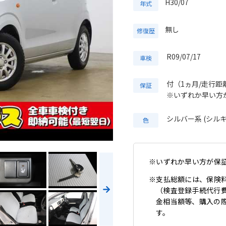
H30/07
年式
無し
修復歴
R09/07/17
車検
付（1ヵ月/走行距離
保証
※いずれか早い方
シルバー系 (シル
色
※いずれか早い方が保
※支払総額には、保険
（検査登録手続代行
金相当額等、購入の
す。