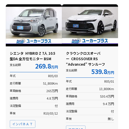
シエンタ HYBRID Z 7人 10.5
クラウンクロスオーバ
型DA 全方位モニター BSM
ー CROSSOVER RS
269.8
“Advanced” サンルーフ
支払総額
万円
539.8
支払総額
万円
年式
R05/03
年式
R05/01
走行距離
51,800Km
走行距離
13,800Km
車両価格
265万円
車両価格
530.4万円
諸費用
4.8 万円
諸費用
9.4 万円
法定整備
付
法定整備
付
車検
R10/03/12
車検
無し
インパネＡＴ