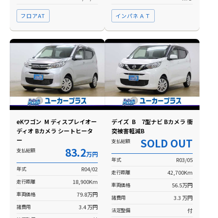
フロアAT
インパネＡＴ
eKワゴン M ディスプレイオー
デイズ B 7型ナビ Bカメラ 衝
ディオ Bカメラ シートヒータ
突被害軽減B
ー
SOLD OUT
支払総額
83.2
支払総額
万円
年式
R03/05
年式
R04/02
走行距離
42,700Km
走行距離
18,900Km
車両価格
56.5万円
車両価格
79.8万円
諸費用
3.3 万円
諸費用
3.4 万円
法定整備
付