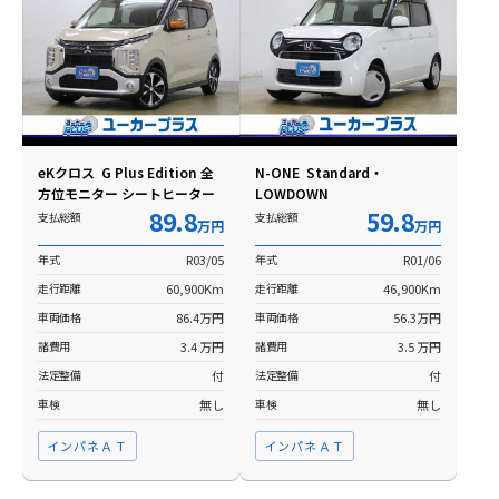
eKクロス G Plus Edition 全
N-ONE Standard・
方位モニター シートヒーター
LOWDOWN
89.8
59.8
支払総額
支払総額
万円
万円
年式
R03/05
年式
R01/06
走行距離
60,900Km
走行距離
46,900Km
車両価格
86.4万円
車両価格
56.3万円
諸費用
3.4 万円
諸費用
3.5 万円
法定整備
付
法定整備
付
車検
無し
車検
無し
インパネＡＴ
インパネＡＴ