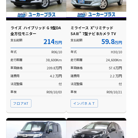
ライズ ハイブリッド G 9型DA
ミライース X“リミテッド
全方位モニター
SAⅢ” 7型ナビ Bカメラ TV
214
59.8
支払総額
支払総額
万円
万円
年式
R06/10
年式
H30/10
走行距離
38,600Km
走行距離
24,600Km
車両価格
209.8万円
車両価格
57.6万円
諸費用
4.2 万円
諸費用
2.2 万円
法定整備
付
法定整備
付
車検
R09/10/03
車検
R09/10/21
フロアAT
インパネＡＴ