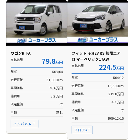
ワゴンR FA
フィット e:HEV RS 無限エア
79.8
ロ マーベリック17AW
支払総額
万円
224.5
支払総額
万円
年式
R03/04
年式
R04/12
走行距離
31,800Km
走行距離
15,500Km
車両価格
76.6万円
車両価格
219.8万円
諸費用
3.2 万円
諸費用
4.7 万円
法定整備
付
法定整備
付
車検
無し
車検
R09/12/15
インパネＡＴ
フロアAT