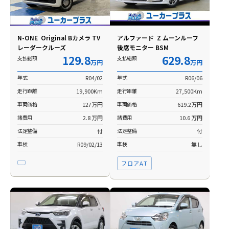
N-ONE Original Bカメラ TV
アルファード Z ムーンルーフ
レーダークルーズ
後席モニター BSM
129.8
629.8
支払総額
支払総額
万円
万円
年式
R04/02
年式
R06/06
走行距離
19,900Km
走行距離
27,500Km
車両価格
127万円
車両価格
619.2万円
諸費用
2.8 万円
諸費用
10.6 万円
法定整備
付
法定整備
付
車検
R09/02/13
車検
無し
フロアAT