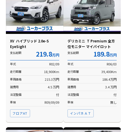
XV ハイブリッド 2.0e-S
デリカミニ T Premium 全方
EyeSight
位モニター マイパイロット
219.8
189.8
支払総額
支払総額
万円
万円
年式
R02/09
年式
R06/03
走行距離
18,900Km
走行距離
39,400Km
車両価格
215.3万円
車両価格
186.4万円
諸費用
4.5 万円
諸費用
3.4 万円
法定整備
付
法定整備
付
車検
R09/09/09
車検
無し
フロアAT
インパネＡＴ