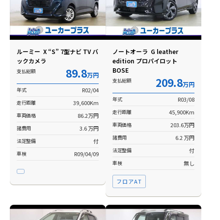
ルーミー X “S” 7型ナビ TV バ
ノートオーラ G leather
ックカメラ
edition プロパイロット
89.8
BOSE
支払総額
万円
209.8
支払総額
万円
年式
R02/04
年式
R03/08
走行距離
39,600Km
走行距離
45,900Km
車両価格
86.2万円
車両価格
203.6万円
諸費用
3.6 万円
諸費用
6.2 万円
法定整備
付
法定整備
付
車検
R09/04/09
車検
無し
フロアAT