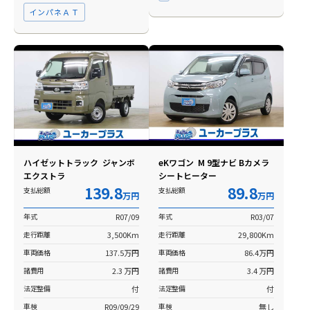
インパネＡＴ
ハイゼットトラック ジャンボ
eKワゴン M 9型ナビ Bカメラ
エクストラ
シートヒーター
139.8
89.8
支払総額
支払総額
万円
万円
年式
R07/09
年式
R03/07
走行距離
3,500Km
走行距離
29,800Km
車両価格
137.5万円
車両価格
86.4万円
諸費用
2.3 万円
諸費用
3.4 万円
法定整備
付
法定整備
付
車検
R09/09/29
車検
無し