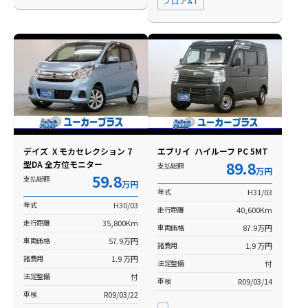
フロアAT
デイズ X モカセレクション 7
エブリイ ハイルーフ PC 5MT
型DA 全方位モニター
89.8
支払総額
万円
59.8
支払総額
万円
年式
H31/03
年式
H30/03
走行距離
40,600Km
走行距離
35,800Km
車両価格
87.9万円
車両価格
57.9万円
諸費用
1.9 万円
諸費用
1.9 万円
法定整備
付
法定整備
付
車検
R09/03/14
車検
R09/03/22